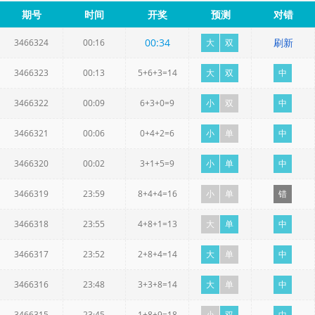
期号
时间
开奖
预测
对错
00
:
33
刷新
3466324
00:16
大
双
3466323
00:13
5+6+3=14
大
双
中
3466322
00:09
6+3+0=9
小
双
中
3466321
00:06
0+4+2=6
小
单
中
3466320
00:02
3+1+5=9
小
单
中
3466319
23:59
8+4+4=16
小
单
错
3466318
23:55
4+8+1=13
大
单
中
3466317
23:52
2+8+4=14
大
单
中
3466316
23:48
3+3+8=14
大
单
中
3466315
23:45
1+8+9=18
小
双
中