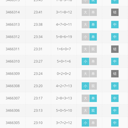
3466314
23:41
3+1+8=12
大
单
错
3466313
23:38
4+7+0=11
大
单
中
3466312
23:34
5+8+6=19
小
单
中
3466311
23:31
1+6+0=7
大
双
错
3466310
23:27
5+0+1=6
小
单
中
3466309
23:24
0+2+0=2
大
单
错
3466308
23:20
4+2+7=13
小
双
中
3466307
23:17
2+8+3=13
大
单
中
3466306
23:13
5+0+5=10
大
双
中
3466305
23:10
3+7+2=12
小
单
中