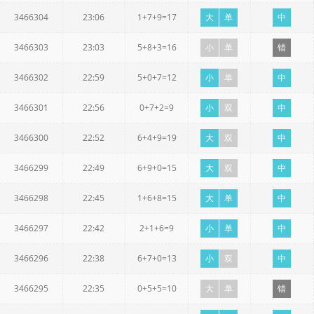
3466304
23:06
1+7+9=17
大
单
中
3466303
23:03
5+8+3=16
小
单
错
3466302
22:59
5+0+7=12
小
单
中
3466301
22:56
0+7+2=9
小
双
中
3466300
22:52
6+4+9=19
大
双
中
3466299
22:49
6+9+0=15
大
双
中
3466298
22:45
1+6+8=15
大
单
中
3466297
22:42
2+1+6=9
小
单
中
3466296
22:38
6+7+0=13
小
双
中
3466295
22:35
0+5+5=10
大
单
错