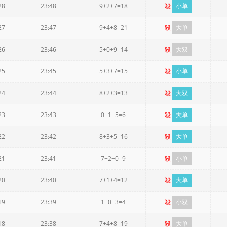
28
23:48
9+2+7=18
殺
小单
27
23:47
9+4+8=21
殺
大单
26
23:46
5+0+9=14
殺
大双
25
23:45
5+3+7=15
殺
小单
24
23:44
8+2+3=13
殺
大双
23
23:43
0+1+5=6
殺
大单
22
23:42
8+3+5=16
殺
大单
21
23:41
7+2+0=9
殺
小单
20
23:40
7+1+4=12
殺
大单
19
23:39
1+0+3=4
殺
小双
18
23:38
7+4+8=19
殺
大单