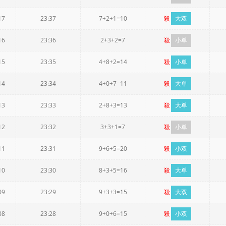
17
23:37
7+2+1=10
殺
大双
16
23:36
2+3+2=7
殺
小单
15
23:35
4+8+2=14
殺
小单
14
23:34
4+0+7=11
殺
大单
13
23:33
2+8+3=13
殺
大单
12
23:32
3+3+1=7
殺
小单
11
23:31
9+6+5=20
殺
小双
10
23:30
8+3+5=16
殺
大单
09
23:29
9+3+3=15
殺
大双
08
23:28
9+0+6=15
殺
小双