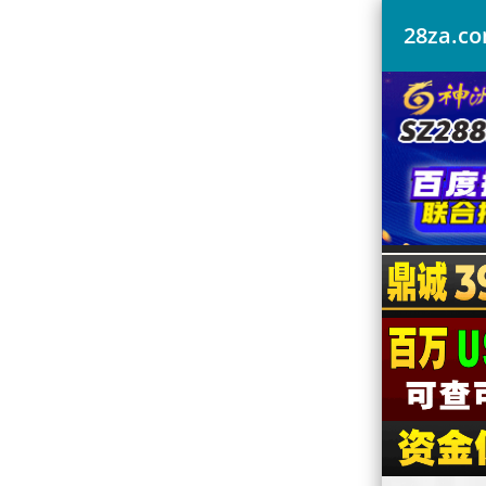
28za.